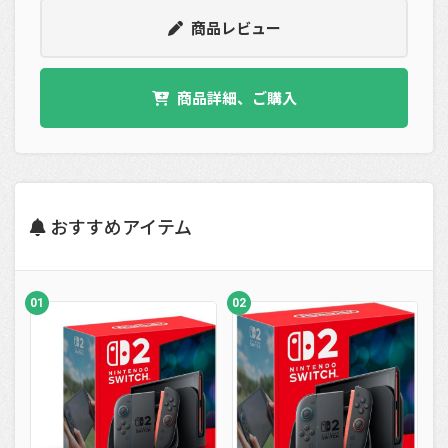
商品レビュー
商品詳細、ご購入
おすすめアイテム