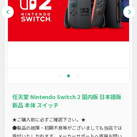
任天堂 Nintendo Switch 2 国内版 日本語版
新品 本体 スイッチ
★ご購入前に必ずご確認下さい。★
●製品の故障・初期不良等がございましても当店では
受付いたしかねます。メーカーサポートへ直接お問い