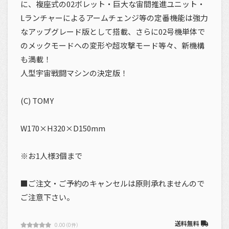
に、複座式の02ボレット・巨大な宙間推進ユニット・
Lランチャーによるアームチェンジ等の定番機能は強力
なアップグレード版として搭載、さらに02号機単体で
のメックモードへの変形や超攻撃モード等々、新機構
も満載！
人型宇宙戦闘マシンの決定版！
(C) TOMY
W170×H320×D150mm
※お1人様3個まで
■ご注文・ご予約のキャンセルは原則承れませんので
ご注意下さい。
送料無料
0.00（0件）