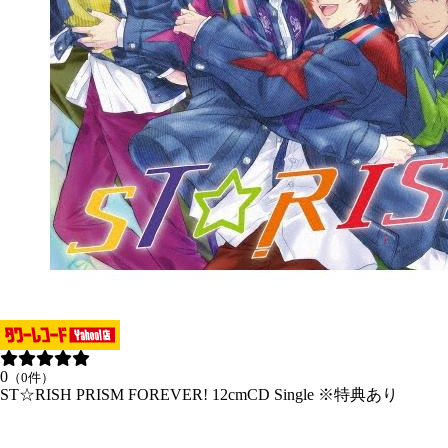
0
（0件）
ST☆RISH PRISM FOREVER! 12cmCD Single ※特典あり