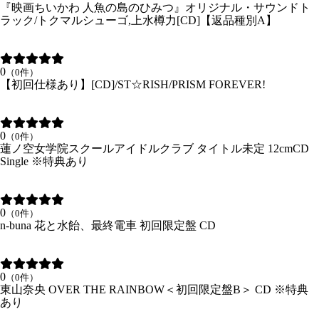
『映画ちいかわ 人魚の島のひみつ』オリジナル・サウンドト
ラック/トクマルシューゴ,上水樽力[CD]【返品種別A】
0
（0件）
【初回仕様あり】[CD]/ST☆RISH/PRISM FOREVER!
0
（0件）
蓮ノ空女学院スクールアイドルクラブ タイトル未定 12cmCD
Single ※特典あり
0
（0件）
n-buna 花と水飴、最終電車 初回限定盤 CD
0
（0件）
東山奈央 OVER THE RAINBOW＜初回限定盤B＞ CD ※特典
あり