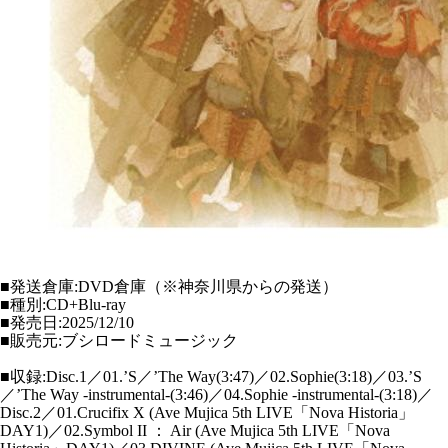
■発送倉庫:DVD倉庫（※神奈川県からの発送）
■種別:CD+Blu-ray
■発売日:2025/12/10
■販売元:ブシロードミュージック
■収録:Disc.1／01.’S／’The Way(3:47)／02.Sophie(3:18)／03.’S
／’The Way -instrumental-(3:46)／04.Sophie -instrumental-(3:18)／
Disc.2／01.Crucifix X (Ave Mujica 5th LIVE「Nova Historia」
DAY1)／02.Symbol II ： Air (Ave Mujica 5th LIVE「Nova